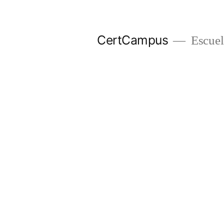
Ir
al
CertCampus
Escuel
contenido