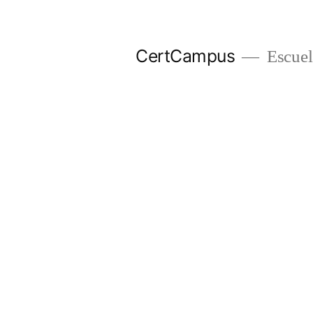
Ir
al
CertCampus
Escuel
contenido